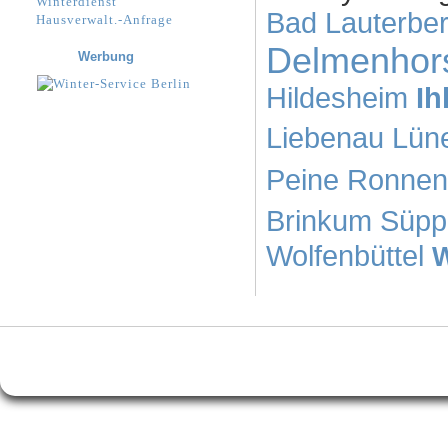
Winterdienst
Bad Lauterbe
Hausverwalt.-Anfrage
Delmenhor
Werbung
Hildesheim
Ih
Liebenau
Lün
Peine
Ronnen
Brinkum
Süpp
Wolfenbüttel
W