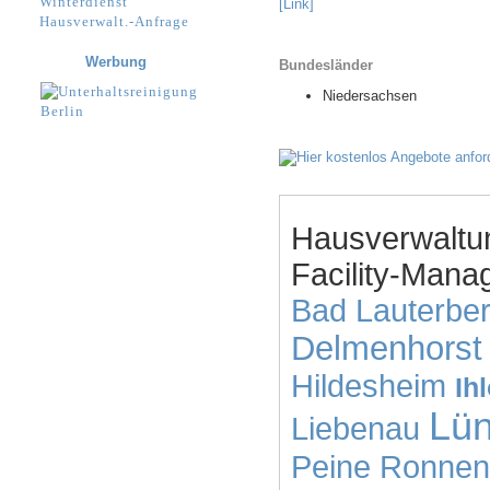
Winterdienst
[Link]
Hausverwalt.-Anfrage
Werbung
Bundesländer
Niedersachsen
Hausverwaltu
Facility-Mana
Bad Lauterbe
Delmenhorst
Hildesheim
Ih
Lü
Liebenau
Peine
Ronnen