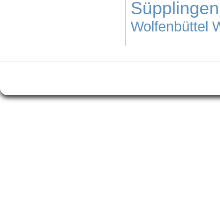
Süpplingen
Wolfenbüttel
W