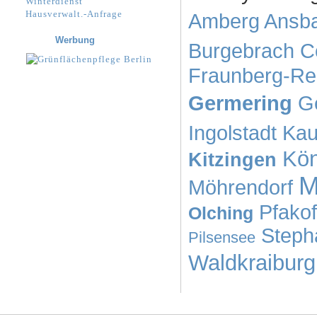
Winterdienst
Hausverwalt.-Anfrage
Amberg
Ansb
Werbung
Burgebrach
C
Fraunberg-Re
Germering
G
Ingolstadt
Kau
Kön
Kitzingen
M
Möhrendorf
Pfako
Olching
Steph
Pilsensee
Waldkraiburg