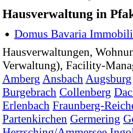
Hausverwaltung in Pfa
Domus Bavaria Immobil
Hausverwaltungen, Wohnu
Verwaltung), Facility-Manag
Amberg
Ansbach
Augsburg
Burgebrach
Collenberg
Dac
Erlenbach
Fraunberg-Reich
Partenkirchen
Germering
G
Herrsching/Ammersee
Ingo