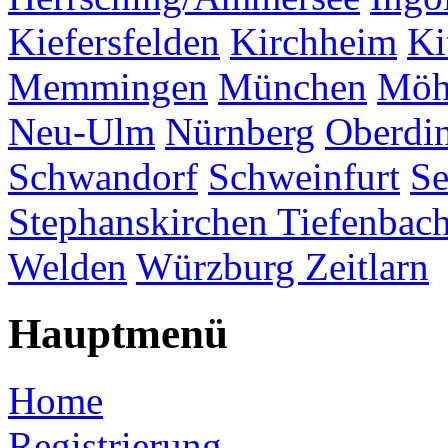
Kiefersfelden
Kirchheim
Ki
Memmingen
München
Möh
Neu-Ulm
Nürnberg
Oberdi
Schwandorf
Schweinfurt
Se
Stephanskirchen
Tiefenbac
Welden
Würzburg
Zeitlarn
Hauptmenü
Home
Registrierung