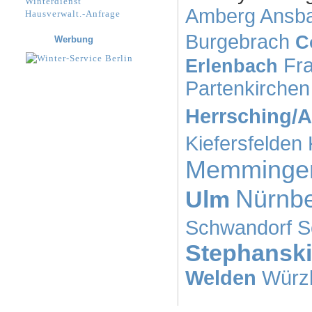
Winterdienst
Amberg
Ansb
Hausverwalt.-Anfrage
Burgebrach
C
Werbung
Fr
Erlenbach
Partenkirchen
Herrsching/
Kiefersfelden
Memminge
Nürnb
Ulm
Schwandorf
S
Stephansk
Welden
Würz