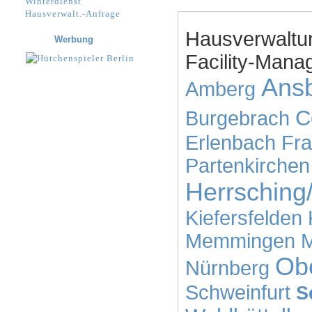
Winterdienst
Hausverwalt.-Anfrage
Hausverwaltu
Werbung
Facility-Manag
Ans
Amberg
C
Burgebrach
Erlenbach
Fra
Partenkirchen
Herrschin
Kiefersfelden
Memmingen
Ob
Nürnberg
Schweinfurt
S