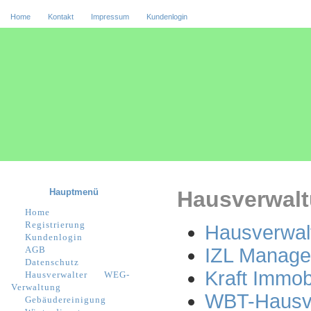
Home
Kontakt
Impressum
Kundenlogin
Hauptmenü
Hausverwalt
Home
Registrierung
Hausverwal
Kundenlogin
AGB
IZL Manag
Datenschutz
Kraft Immob
Hausverwalter
WEG-
Verwaltung
WBT-Hausv
Gebäudereinigung