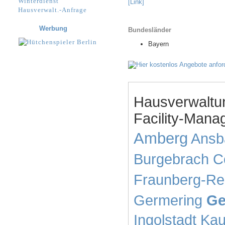
Winterdienst
[Link]
Hausverwalt.-Anfrage
Werbung
Bundesländer
Bayern
Hausverwaltu
Facility-Mana
Amberg
Ansb
Burgebrach
C
Fraunberg-Re
Germering
Ge
Ingolstadt
Kau