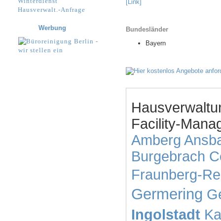
Winterdienst
[Link]
Hausverwalt.-Anfrage
Werbung
Bundesländer
Bayern
Hausverwaltu
Facility-Mana
Amberg
Ansb
Burgebrach
C
Fraunberg-Re
Germering
Ge
Ingolstadt
Ka