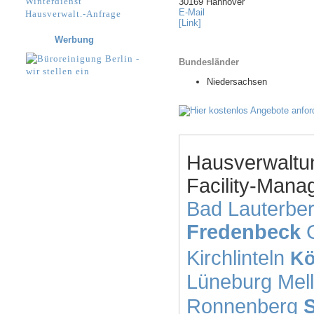
Winterdienst
30169 Hannover
E-Mail
Hausverwalt.-Anfrage
[Link]
Werbung
Bundesländer
Niedersachsen
Hausverwaltu
Facility-Mana
Bad Lauterbe
Fredenbeck
Kirchlinteln
Kö
Lüneburg
Mel
Ronnenberg