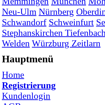
Memmingen
München
Möh
Neu-Ulm
Nürnberg
Oberdi
Schwandorf
Schweinfurt
Se
Stephanskirchen
Tiefenbac
Welden
Würzburg
Zeitlarn
Hauptmenü
Home
Registrierung
Kundenlogin