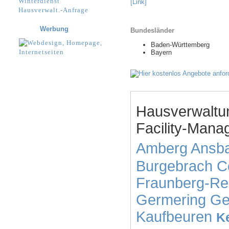
Winterdienst
[Link]
Hausverwalt.-Anfrage
Werbung
Bundesländer
Baden-Württemberg
Bayern
Hausverwaltu
Facility-Mana
Amberg
Ansb
Burgebrach
C
Fraunberg-Re
Germering
Ge
Kaufbeuren
K