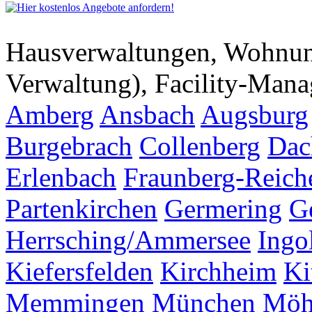
Hausverwaltungen, Wohnu
Verwaltung), Facility-Man
Amberg
Ansbach
Augsburg
Burgebrach
Collenberg
Dac
Erlenbach
Fraunberg-Reich
Partenkirchen
Germering
G
Herrsching/Ammersee
Ingo
Kiefersfelden
Kirchheim
Ki
Memmingen
München
Möh