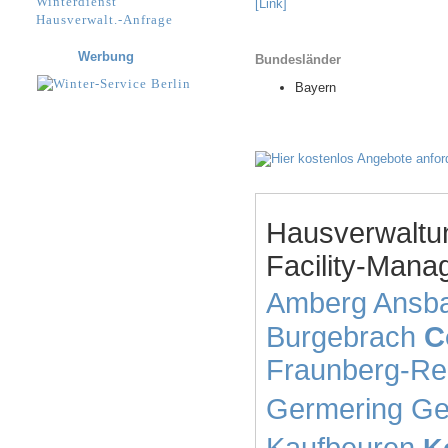
Winterdienst
[Link]
Hausverwalt.-Anfrage
Werbung
Bundesländer
Bayern
Hausverwaltu
Facility-Mana
Amberg
Ansb
Burgebrach
C
Fraunberg-Re
Germering
Ge
Kaufbeuren