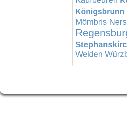
K
Königsbrunn
Mömbris
Ners
Regensbur
Stephanskir
Welden
Würz