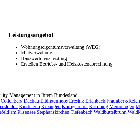
Leistungsangebot
Wohnungseigentumsverwaltung (WEG)
Mietverwaltung
Hauswartdienstleistung
Erstellen Betriebs- und Heizkostenabrechnung
lity-Management in Ihrem Bundesland:
Collenberg
Dachau
Eittingermoos
Eresing
Erlenbach
Fraunberg-Reich
ersfelden
Kirchheim
Kitzingen
Königsbrunn
Kösching
Memmingen
M
efeld am Pilsensee
Stephanskirchen
Tiefenbach
Waldbüttelbrunn
Waldk