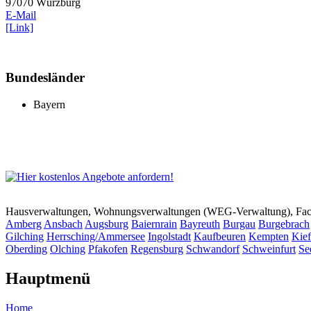
97070 Würzburg
E-Mail
[Link]
Bundesländer
Bayern
Hausverwaltungen, Wohnungsverwaltungen (WEG-Verwaltung), Faci
Amberg
Ansbach
Augsburg
Baiernrain
Bayreuth
Burgau
Burgebrach
Gilching
Herrsching/Ammersee
Ingolstadt
Kaufbeuren
Kempten
Kief
Oberding
Olching
Pfakofen
Regensburg
Schwandorf
Schweinfurt
Se
Hauptmenü
Home