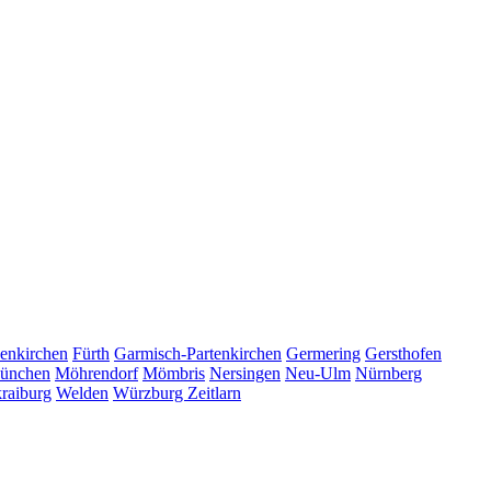
enkirchen
Fürth
Garmisch-Partenkirchen
Germering
Gersthofen
ünchen
Möhrendorf
Mömbris
Nersingen
Neu-Ulm
Nürnberg
raiburg
Welden
Würzburg
Zeitlarn