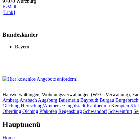
97070 Würzburg
E-Mail
[Link]
Bundesländer
Bayern
Hausverwaltungen, Wohnungsverwaltungen (WEG-Verwaltung), Faci
Amberg
Ansbach
Augsburg
Baiernrain
Bayreuth
Burgau
Burgebrach
Gilching
Herrsching/Ammersee
Ingolstadt
Kaufbeuren
Kempten
Kief
Oberding
Olching
Pfakofen
Regensburg
Schwandorf
Schweinfurt
Se
Hauptmenü
Home