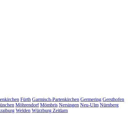
enkirchen
Fürth
Garmisch-Partenkirchen
Germering
Gersthofen
ünchen
Möhrendorf
Mömbris
Nersingen
Neu-Ulm
Nürnberg
raiburg
Welden
Würzburg
Zeitlarn