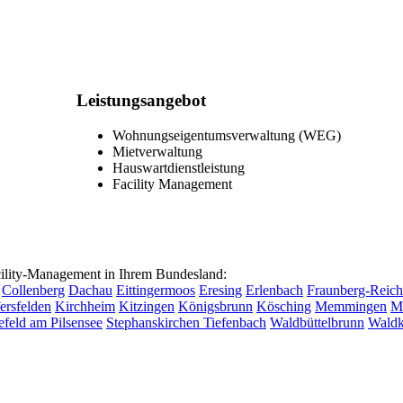
Leistungsangebot
Wohnungseigentumsverwaltung (WEG)
Mietverwaltung
Hauswartdienstleistung
Facility Management
lity-Management in Ihrem Bundesland:
Collenberg
Dachau
Eittingermoos
Eresing
Erlenbach
Fraunberg-Reich
ersfelden
Kirchheim
Kitzingen
Königsbrunn
Kösching
Memmingen
M
efeld am Pilsensee
Stephanskirchen
Tiefenbach
Waldbüttelbrunn
Waldk