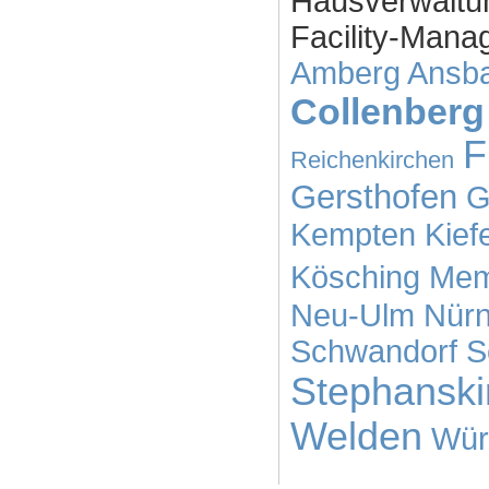
Hausverwaltu
Facility-Mana
Amberg
Ansb
Collenberg
F
Reichenkirchen
Gersthofen
G
Kempten
Kief
Kösching
Mem
Neu-Ulm
Nür
Schwandorf
S
Stephansk
Welden
Wür