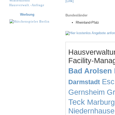
Winterdienst
[Link]
Hausverwalt.-Anfrage
Werbung
Bundesländer
Rheinland-Pfalz
Hausverwaltu
Facility-Mana
Bad Arolsen
Esc
Darmstadt
Gernsheim
G
Teck
Marburg
Niedernhause