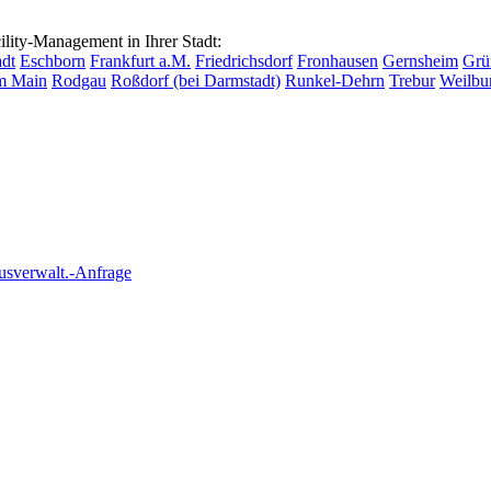
ty-Management in Ihrer Stadt:
dt
Eschborn
Frankfurt a.M.
Friedrichsdorf
Fronhausen
Gernsheim
Grü
m Main
Rodgau
Roßdorf (bei Darmstadt)
Runkel-Dehrn
Trebur
Weilbu
usverwalt.-Anfrage