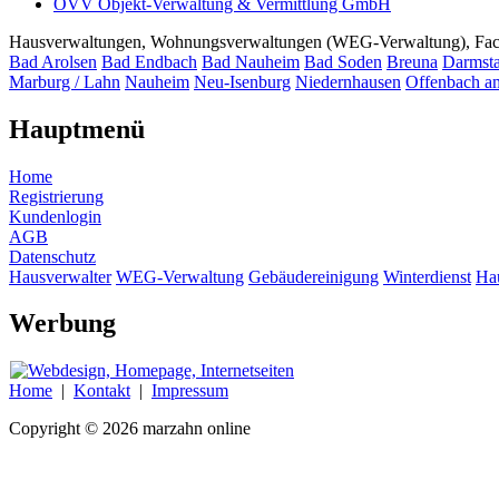
OVV Objekt-Verwaltung & Vermittlung GmbH
Hausverwaltungen, Wohnungsverwaltungen (WEG-Verwaltung), Facili
Bad Arolsen
Bad Endbach
Bad Nauheim
Bad Soden
Breuna
Darmsta
Marburg / Lahn
Nauheim
Neu-Isenburg
Niedernhausen
Offenbach a
Hauptmenü
Home
Registrierung
Kundenlogin
AGB
Datenschutz
Hausverwalter
WEG-Verwaltung
Gebäudereinigung
Winterdienst
Ha
Werbung
Home
|
Kontakt
|
Impressum
Copyright © 2026 marzahn online