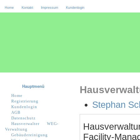
Home
Kontakt
Impressum
Kundenlogin
Hauptmenü
Hausverwalt
Home
Registrierung
Stephan Sc
Kundenlogin
AGB
Datenschutz
Hausverwalter
WEG-
Hausverwaltu
Verwaltung
Facility-Manag
Gebäudereinigung