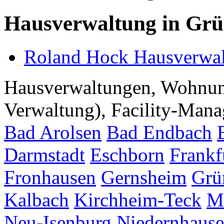
Hausverwaltung in Gr
Roland Hock Hausverwa
Hausverwaltungen, Wohnu
Verwaltung), Facility-Manag
Bad Arolsen
Bad Endbach
Darmstadt
Eschborn
Frankf
Fronhausen
Gernsheim
Grü
Kalbach
Kirchheim-Teck
M
Neu-Isenburg
Niedernhaus