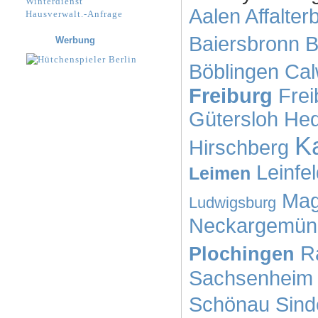
Winterdienst
Aalen
Affalter
Hausverwalt.-Anfrage
Baiersbronn
B
Werbung
Böblingen
Ca
Freiburg
Frei
Gütersloh
He
K
Hirschberg
Leinfe
Leimen
Mag
Ludwigsburg
Neckargemün
R
Plochingen
Sachsenheim
Schönau
Sind