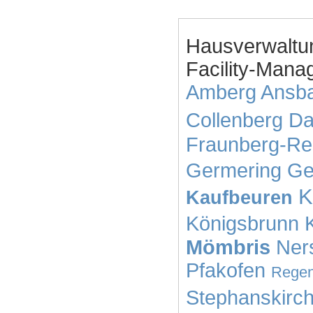
Hausverwaltu
Facility-Mana
Amberg
Ansb
Collenberg
Da
Fraunberg-Re
Germering
Ge
K
Kaufbeuren
Königsbrunn
Mömbris
Ner
Pfakofen
Regen
Stephanskirc