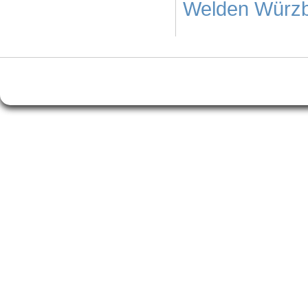
Welden
Würz