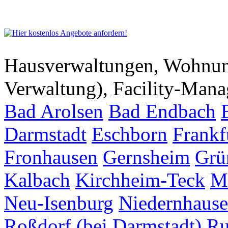
Hausverwaltungen, Wohnu
Verwaltung), Facility-Man
Bad Arolsen
Bad Endbach
Darmstadt
Eschborn
Frankf
Fronhausen
Gernsheim
Grü
Kalbach
Kirchheim-Teck
M
Neu-Isenburg
Niedernhaus
Roßdorf (bei Darmstadt)
Ru