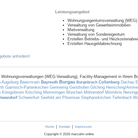
Leistungsangebot
Wohnungseigentumsverwaltung (WEG)
Verwaltung von Gewerbeimmobilien
Mietverwaltung
Verwaltung von Sondereigentum
Erstellen Betriebs- und Heizkostenabr
Erstellen Hausgeldabrechnung
 Wohnungsverwaltungen (WEG-Verwaltung), Facility-Management in Ihrem B
Burgau
Baiernrain
h
Augsburg
Bayreuth
Collenberg
Dachau
E
Burgebrach
rth
Garmisch-Partenkirchen
Germering
Gersthofen
Gilching
Herrsching/Amme
Mömbris
n
Königsbrunn
Kösching
Memmingen
München
Möhrendorf
Nersing
hwandorf
Schweinfurt
Seefeld am Pilsensee
Stephanskirchen
Tiefenbach
Wa
|
|
Home
Kontakt
Impressum
Copyright © 2026 marzahn online