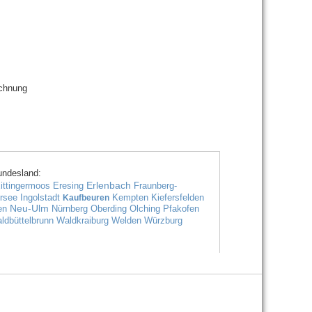
echnung
undesland:
Erlenbach
ittingermoos
Eresing
Fraunberg-
rsee
Ingolstadt
Kempten
Kiefersfelden
Kaufbeuren
Neu-Ulm
en
Nürnberg
Oberding
Olching
Pfakofen
ldbüttelbrunn
Waldkraiburg
Welden
Würzburg