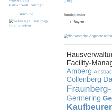
Winterdienst
[Link]
Hausverwalt.-Anfrage
Werbung
Bundesländer
Bayern
Hausverwaltu
Facility-Mana
Amberg
Ansbac
Collenberg
Da
Fraunberg-
Germering
Ge
Kaufbeure