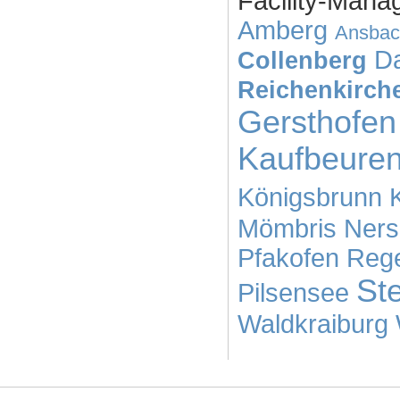
Facility-Mana
Amberg
Ansbac
D
Collenberg
Reichenkirch
Gersthofen
Kaufbeure
Königsbrunn
Mömbris
Ners
Pfakofen
Reg
St
Pilsensee
Waldkraiburg