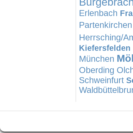
Burgebrac
Erlenbach
Fra
Partenkirchen
Herrsching/
Kiefersfelden
Mö
München
Oberding
Olc
Schweinfurt
S
Waldbüttelbru