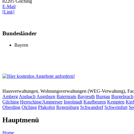
82205 Gilching
E-Mail
[Link]
Bundesländer
Bayern
Hausverwaltungen, Wohnungsverwaltungen (WEG-Verwaltung), Faci
Amberg
Ansbach
Augsburg
Baiernrain
Bayreuth
Burgau
Burgebrach
Gilching
Herrsching/Ammersee
Ingolstadt
Kaufbeuren
Kempten
Kief
Oberding
Olching
Pfakofen
Regensburg
Schwandorf
Schweinfurt
Se
Hauptmenü
Home