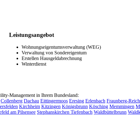
Leistungsangebot
Wohnungseigentumsverwaltung (WEG)
Verwaltung von Sondereigentum
Erstellen Hausgeldabrechnung
Winterdienst
lity-Management in Ihrem Bundesland:
Collenberg
Dachau
Eittingermoos
Eresing
Erlenbach
Fraunberg-Reich
ersfelden
Kirchheim
Kitzingen
Königsbrunn
Kösching
Memmingen
M
efeld am Pilsensee
Stephanskirchen
Tiefenbach
Waldbüttelbrunn
Waldk