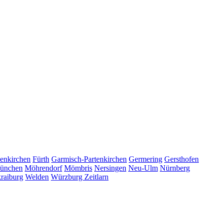
enkirchen
Fürth
Garmisch-Partenkirchen
Germering
Gersthofen
ünchen
Möhrendorf
Mömbris
Nersingen
Neu-Ulm
Nürnberg
raiburg
Welden
Würzburg
Zeitlarn