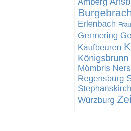
Ansb
Amberg
Burgebrac
Erlenbach
Frau
Germering
Ge
K
Kaufbeuren
Königsbrunn
Mömbris
Ners
Regensburg
Stephanskirc
Zei
Würzburg