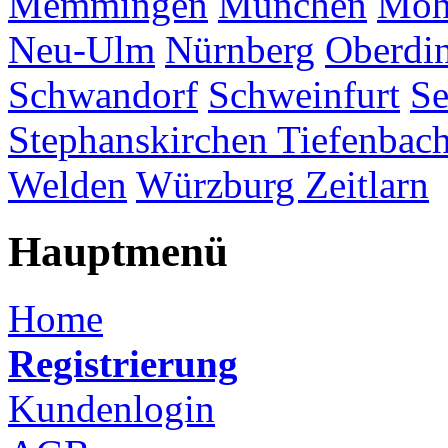
Memmingen
München
Möh
Neu-Ulm
Nürnberg
Oberdi
Schwandorf
Schweinfurt
Se
Stephanskirchen
Tiefenbac
Welden
Würzburg
Zeitlarn
Hauptmenü
Home
Registrierung
Kundenlogin