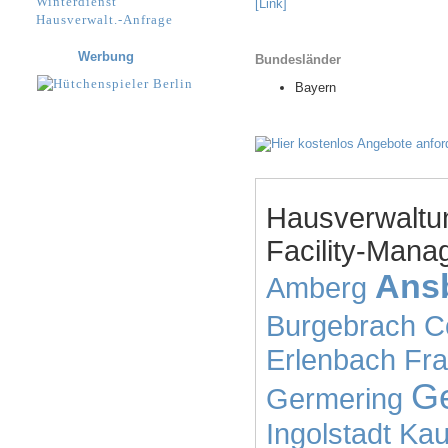
Winterdienst
[Link]
Hausverwalt.-Anfrage
Werbung
Bundesländer
Bayern
Hausverwaltu
Facility-Mana
Ans
Amberg
Burgebrach
C
Erlenbach
Fra
Ge
Germering
Ingolstadt
Kau