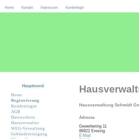
Home
Kontakt
Impressum
Kundenlogin
Hauptmenü
Hausverwal
Home
Registrierung
Hausverwaltung Schmidt G
Kundenlogin
AGB
Datenschutz
Adresse
Hausverwalter
Gewerbering 11
WEG-Verwaltung
86922 Eresing
Gebäudereinigung
E-Mail