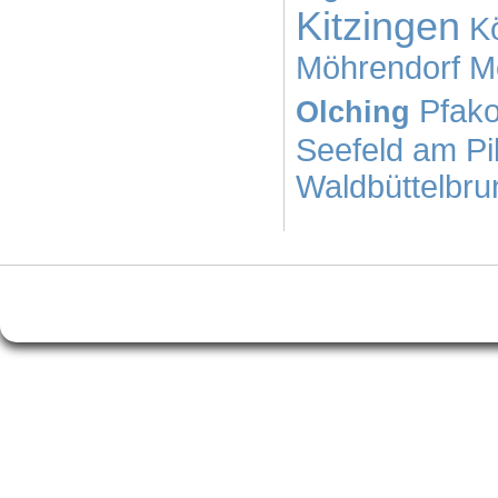
Kitzingen
K
Möhrendorf
M
Pfak
Olching
Seefeld am Pi
Waldbüttelbru