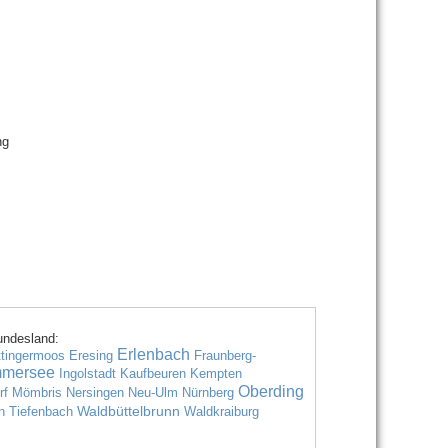
ng
undesland:
Erlenbach
ttingermoos
Eresing
Fraunberg-
mmersee
Ingolstadt
Kaufbeuren
Kempten
Oberding
rf
Mömbris
Nersingen
Neu-Ulm
Nürnberg
Waldbüttelbrunn
en
Tiefenbach
Waldkraiburg