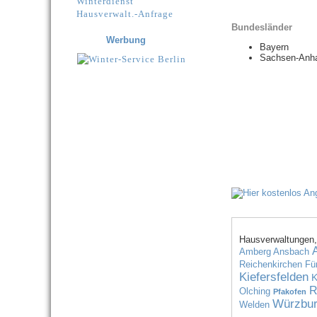
Winterdienst
Hausverwalt.-Anfrage
Bundesländer
Werbung
Bayern
Sachsen-Anha
Hausverwaltungen,
Amberg
Ansbach
Reichenkirchen
Fü
Kiefersfelden
K
R
Olching
Pfakofen
Würzbu
Welden