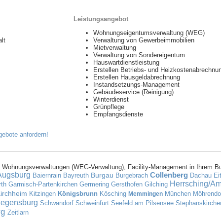
Leistungsangebot
Wohnungseigentumsverwaltung (WEG)
lt
Verwaltung von Gewerbeimmobilien
Mietverwaltung
Verwaltung von Sondereigentum
Hauswartdienstleistung
Erstellen Betriebs- und Heizkostenabrechnu
Erstellen Hausgeldabrechnung
Instandsetzungs-Management
Gebäudeservice (Reinigung)
Winterdienst
Grünpflege
Empfangsdienste
 Wohnungsverwaltungen (WEG-Verwaltung), Facility-Management in Ihrem B
Augsburg
Collenberg
Burgau
Baiernrain
Bayreuth
Burgebrach
Dachau
Ei
Herrsching/A
rth
Garmisch-Partenkirchen
Germering
Gersthofen
Gilching
irchheim
Kitzingen
Königsbrunn
Kösching
München
Möhrendo
Memmingen
egensburg
Schwandorf
Schweinfurt
Seefeld am Pilsensee
Stephanskirch
rg
Zeitlarn