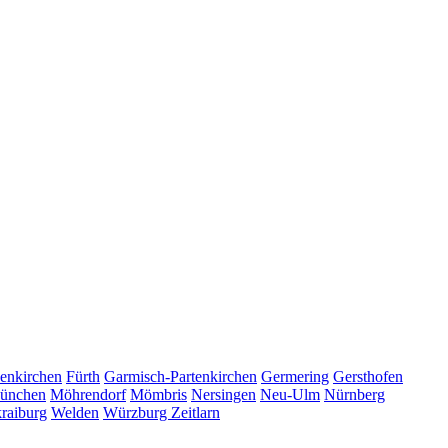
enkirchen
Fürth
Garmisch-Partenkirchen
Germering
Gersthofen
ünchen
Möhrendorf
Mömbris
Nersingen
Neu-Ulm
Nürnberg
raiburg
Welden
Würzburg
Zeitlarn