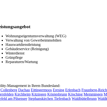
eistungsangebot
Wohnungseigentumsverwaltung (WEG)
Verwaltung von Gewerbeimmobilien
Hauswartdienstleistung
Gebäudeservice (Reinigung)
Winterdienst
Grünpflege
Reparaturen/Wartung
lity-Management in Ihrem Bundesland:
Collenberg
Dachau
Eittingermoos
Eresing
Erlenbach
Fraunberg-Reich
ersfelden
Kirchheim
Kitzingen
Königsbrunn
Kösching
Memmingen
M
efeld am Pilsensee
Stephanskirchen
Tiefenbach
Waldbüttelbrunn
Waldk