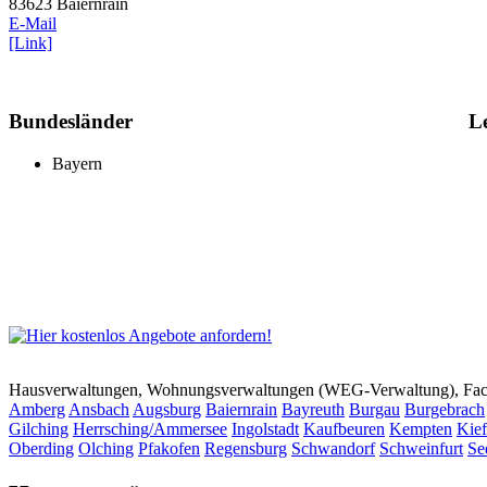
83623 Baiernrain
E-Mail
[Link]
Bundesländer
L
Bayern
Hausverwaltungen, Wohnungsverwaltungen (WEG-Verwaltung), Faci
Amberg
Ansbach
Augsburg
Baiernrain
Bayreuth
Burgau
Burgebrach
Gilching
Herrsching/Ammersee
Ingolstadt
Kaufbeuren
Kempten
Kief
Oberding
Olching
Pfakofen
Regensburg
Schwandorf
Schweinfurt
Se