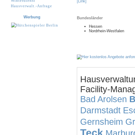
Winterdienst
[Link]
Hausverwalt.-Anfrage
Werbung
Bundesländer
Hessen
Nordrhein-Westfalen
Hausverwaltu
Facility-Mana
Bad Arolsen
B
Darmstadt
Es
Gernsheim
G
Teck
Marbur