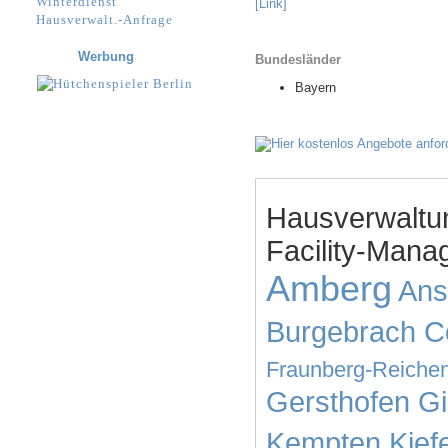
Winterdienst
[Link]
Hausverwalt.-Anfrage
Werbung
Bundesländer
Bayern
Hausverwaltu
Facility-Mana
Amberg
Ans
Burgebrach
C
Fraunberg-Reichen
Gersthofen
Gi
Kempten
Kief