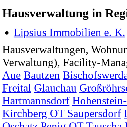
Hausverwaltung in Regi
Lipsius Immobilien e. K.
Hausverwaltungen, Wohnu
Verwaltung), Facility-Manag
Aue
Bautzen
Bischofswerd
Freital
Glauchau
Großröhrs
Hartmannsdorf
Hohenstein-
Kirchberg OT Saupersdorf
Oschatz
Penig OT Tauscha