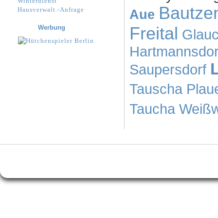
Winterdienst
Bautze
Hausverwalt.-Anfrage
Aue
Werbung
Freital
Glau
Hartmannsdor
Saupersdorf
Tauscha
Plau
Taucha
Weißw