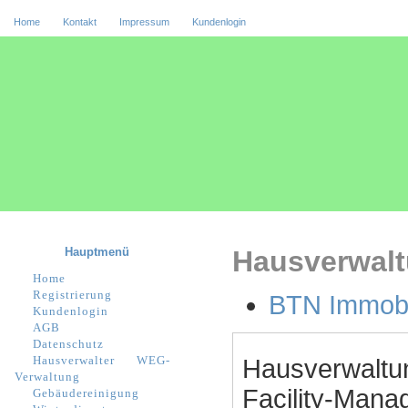
Home
Kontakt
Impressum
Kundenlogin
Hauptmenü
Hausverwalt
Home
Registrierung
BTN Immob
Kundenlogin
AGB
Datenschutz
Hausverwalter
WEG-
Hausverwaltu
Verwaltung
Facility-Manag
Gebäudereinigung