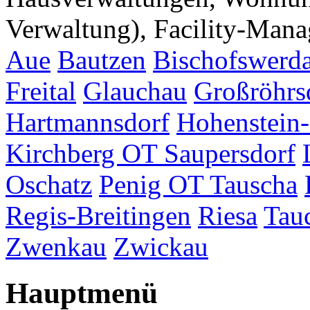
Verwaltung), Facility-Manag
Aue
Bautzen
Bischofswerd
Freital
Glauchau
Großröhrs
Hartmannsdorf
Hohenstein-
Kirchberg OT Saupersdorf
Oschatz
Penig OT Tauscha
Regis-Breitingen
Riesa
Tau
Zwenkau
Zwickau
Hauptmenü