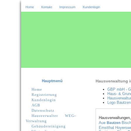
Home
Kontakt
Impressum
Kundenlogin
Hauptmenü
Hausverwaltung i
Home
GBP mbH - Ge
Haus- & Grun
Registrierung
Hausverwaltu
Kundenlogin
Logo Bautzen 
AGB
Datenschutz
Hausverwalter
WEG-
Hausverwaltungen,
Verwaltung
Aue
Bisc
Bautzen
Gebäudereinigung
Ernstthal
Hoyersw