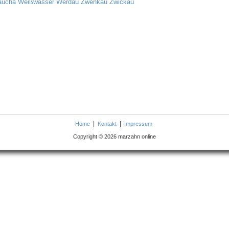
aucha
Weißwasser
Werdau
Zwenkau
Zwickau
|
|
Home
Kontakt
Impressum
Copyright © 2026 marzahn online