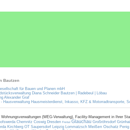
n Bautzen
sellschaft für Bauen und Planen mbH
dstücksverwaltung Diana Schneider Bautzen | Radebeul | Löbau
ng Alexander Graf
- Hausverwaltung Hausmeisterdienst, Inkasso, KFZ & Motorradtransporte, So
 Wohnungsverwaltungen (WEG-Verwaltung), Facility-Management in Ihrer Sta
Glauchau
hofswerda
Chemnitz
Coswig
Dresden
Großröhrsdorf
Grünhai
Freital
Meißen
Oschatz
erda
Kirchberg OT Saupersdorf
Leipzig
Lommatzsch
Penig