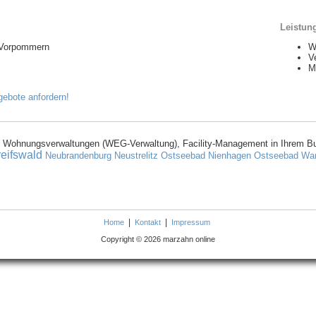
Leistun
-Vorpommern
W
V
M
 Wohnungsverwaltungen (WEG-Verwaltung), Facility-Management in Ihrem B
eifswald
Neubrandenburg
Neustrelitz
Ostseebad Nienhagen
Ostseebad Wa
|
|
Home
Kontakt
Impressum
Copyright © 2026 marzahn online