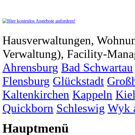
Hausverwaltungen, Wohnu
Verwaltung), Facility-Man
Ahrensburg
Bad Schwartau
Flensburg
Glückstadt
Großh
Kaltenkirchen
Kappeln
Kie
Quickborn
Schleswig
Wyk 
Hauptmenü