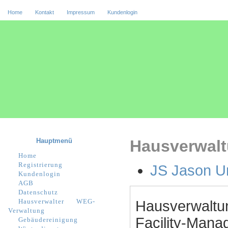
Home
Kontakt
Impressum
Kundenlogin
Hauptmenü
Hausverwalt
Home
Registrierung
JS Jason U
Kundenlogin
AGB
Datenschutz
Hausverwalter
WEG-
Hausverwaltu
Verwaltung
Facility-Manag
Gebäudereinigung