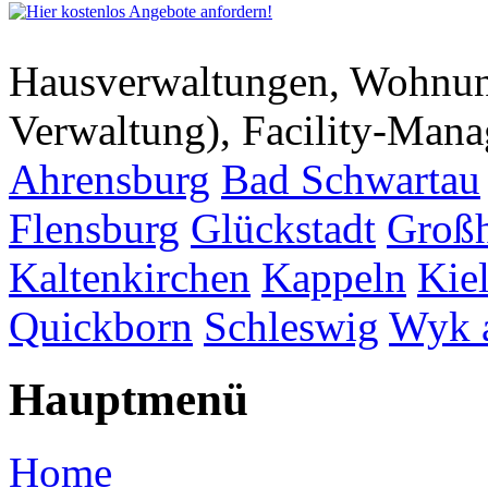
Hausverwaltungen, Wohnu
Verwaltung), Facility-Man
Ahrensburg
Bad Schwartau
Flensburg
Glückstadt
Großh
Kaltenkirchen
Kappeln
Kie
Quickborn
Schleswig
Wyk 
Hauptmenü
Home