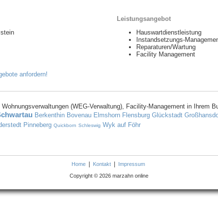
Leistungsangebot
stein
Hauswartdienstleistung
Instandsetzungs-Manageme
Reparaturen/Wartung
Facility Management
 Wohnungsverwaltungen (WEG-Verwaltung), Facility-Management in Ihrem B
Schwartau
Berkenthin
Bovenau
Elmshorn
Flensburg
Glückstadt
Großhansdo
derstedt
Pinneberg
Wyk auf Föhr
Quickborn
Schleswig
|
|
Home
Kontakt
Impressum
Copyright © 2026 marzahn online