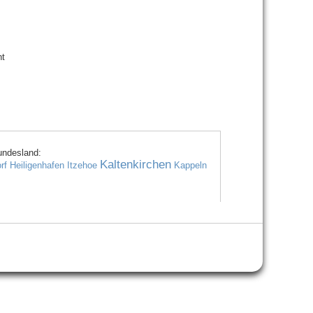
nt
undesland:
Kaltenkirchen
rf
Heiligenhafen
Itzehoe
Kappeln