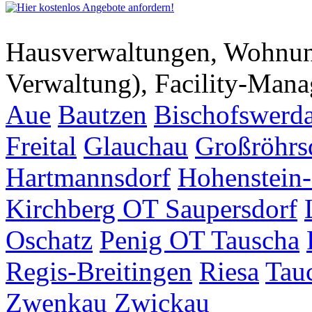
Hausverwaltungen, Wohnu
Verwaltung), Facility-Man
Aue
Bautzen
Bischofswerd
Freital
Glauchau
Großröhrs
Hartmannsdorf
Hohenstein-
Kirchberg OT Saupersdorf
Oschatz
Penig OT Tauscha
Regis-Breitingen
Riesa
Tau
Zwenkau
Zwickau