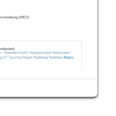
sverwaltung (WEG)
undesland:
 - Beierfeld
Görlitz
Hartmannsdorf
Hohenstein-
ig OT Tauscha
Plauen
Radeberg
Radebeul
Regis-