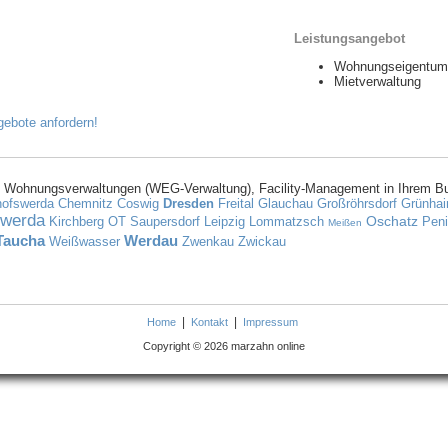
Leistungsangebot
Wohnungseigentum
Mietverwaltung
 Wohnungsverwaltungen (WEG-Verwaltung), Facility-Management in Ihrem B
hofswerda
Chemnitz
Coswig
Dresden
Freital
Glauchau
Großröhrsdorf
Grünhain
werda
Oschatz
Kirchberg OT Saupersdorf
Leipzig
Lommatzsch
Pen
Meißen
Taucha
Werdau
Weißwasser
Zwenkau
Zwickau
|
|
Home
Kontakt
Impressum
Copyright © 2026 marzahn online