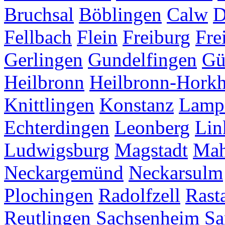
Bruchsal
Böblingen
Calw
D
Fellbach
Flein
Freiburg
Fre
Gerlingen
Gundelfingen
Gü
Heilbronn
Heilbronn-Hork
Knittlingen
Konstanz
Lamp
Echterdingen
Leonberg
Lin
Ludwigsburg
Magstadt
Mah
Neckargemünd
Neckarsulm
Plochingen
Radolfzell
Rasta
Reutlingen
Sachsenheim
Sa