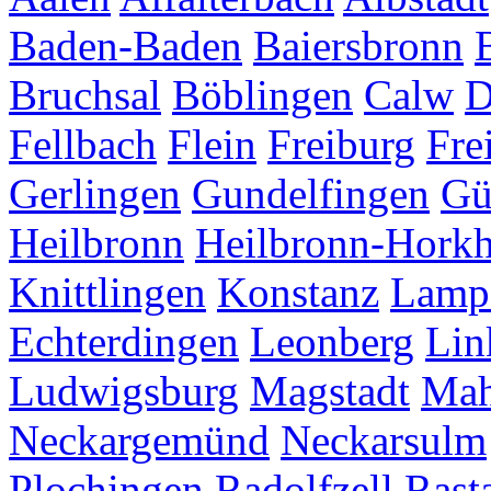
Baden-Baden
Baiersbronn
Bruchsal
Böblingen
Calw
D
Fellbach
Flein
Freiburg
Fre
Gerlingen
Gundelfingen
Gü
Heilbronn
Heilbronn-Hork
Knittlingen
Konstanz
Lamp
Echterdingen
Leonberg
Lin
Ludwigsburg
Magstadt
Mah
Neckargemünd
Neckarsulm
Plochingen
Radolfzell
Rasta