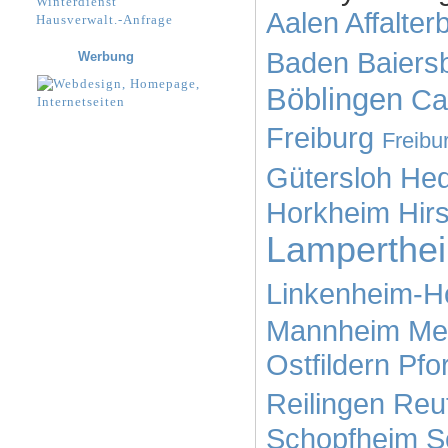
Winterdienst
Aalen
Affalter
Hausverwalt.-Anfrage
Baden
Baiers
Werbung
Böblingen
Ca
Freiburg
Freibu
Gütersloh
He
Horkheim
Hir
Lamperthe
Linkenheim-H
Mannheim
Me
Ostfildern
Pfo
Reilingen
Reut
Schopfheim
S