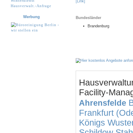
Winterdienst
[Link]
Hausverwalt.-Anfrage
Werbung
Bundesländer
Brandenburg
Hausverwaltu
Facility-Mana
B
Ahrensfelde
Frankfurt (Od
Königs Wuste
Schildow
Stah